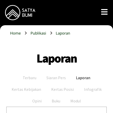
Home
Publikasi
Laporan
Laporan
Terbaru
Siaran Pers
Laporan
Kertas Kebijakan
Kertas Posisi
Infografik
Opini
Buku
Modul