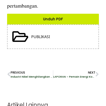
pertambangan.
Unduh PDF
PUBLIKASI
PREVIOUS
NEXT
Industri Nikel Menghilangkan Sumber Penghasilan Warga Kabaena
LAPORAN – Pemain Energi Kotor di Transisi Bersih: Analisis Individu Berpengaruh dalam Bisnis-Bisnis Energi Terbarukan
Artikel Lainnya