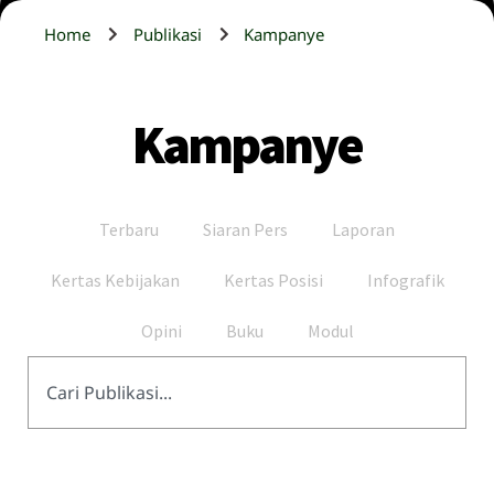
Home
Publikasi
Kampanye
Kampanye
Terbaru
Siaran Pers
Laporan
Kertas Kebijakan
Kertas Posisi
Infografik
Opini
Buku
Modul