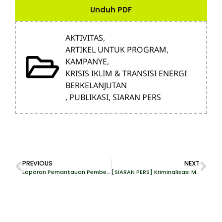
Unduh PDF
AKTIVITAS
,
ARTIKEL UNTUK PROGRAM
,
KAMPANYE
,
KRISIS IKLIM & TRANSISI ENERGI
BERKELANJUTAN
,
PUBLIKASI
,
SIARAN PERS
PREVIOUS
NEXT
Laporan Pemantauan Pembela HAM Lingkungan Hidup 2024 Semester 1
[SIARAN PERS] Kriminalisasi Marak, Satya Bumi: PermenLHK tentang Pelindungan Hukum Aktivis Lingkungan Harus Dimaksimalkan