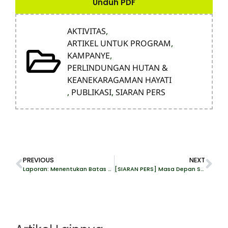
Unduh PDF
AKTIVITAS
,
ARTIKEL UNTUK PROGRAM
,
KAMPANYE
,
PERLINDUNGAN HUTAN &
KEANEKARAGAMAN HAYATI
,
PUBLIKASI
,
SIARAN PERS
PREVIOUS
NEXT
Laporan: Menentukan Batas Atas (CAP) untuk Perkebunan Kelapa Sawit di Indonesia
[SIARAN PERS] Masa Depan Suram Lingkungan Hidup di Tangan Kabinet Merah Putih