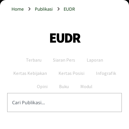
Home
Publikasi
EUDR
EUDR
Terbaru
Siaran Pers
Laporan
Kertas Kebijakan
Kertas Posisi
Infografik
Opini
Buku
Modul