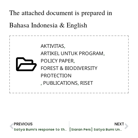
The attached document is prepared in
Bahasa Indonesia & English
AKTIVITAS
,
ARTIKEL UNTUK PROGRAM
,
POLICY PAPER
,
FOREST & BIODIVERSITY
PROTECTION
,
PUBLICATIONS
,
RISET
PREVIOUS
NEXT
Satya Bumi’s response to the UN Joint Communication’s AL IDN 8/2025 on the massive environmental destruction and the violation of indigenous Bajau people’s lives on Kabaena island, Southeast Sulawesi
[Siaran Pers] Satya Bumi Ungkap Bukti Dugaan PLTA Batang Toru & Agincourt Resources sebagai Faktor Pemicu Banjir Bandang di Tapanuli