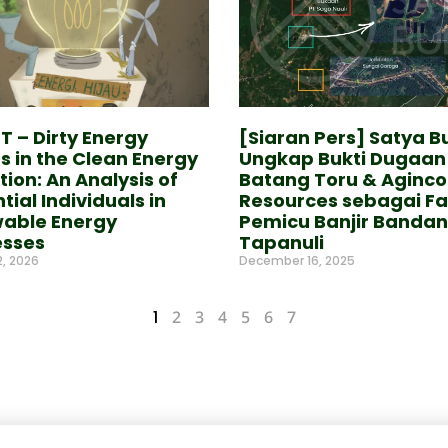
 – Dirty Energy
[Siaran Pers] Satya B
s in the Clean Energy
Ungkap Bukti Dugaan
tion: An Analysis of
Batang Toru & Aginco
ntial Individuals in
Resources sebagai Fa
able Energy
Pemicu Banjir Bandan
esses
Tapanuli
2, 2026
December 16, 2025
e »
Read More »
1
2
3
4
5
6
7