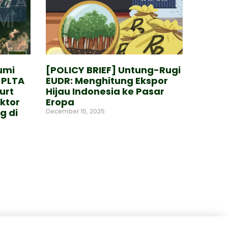
umi
[POLICY BRIEF] Untung-Rugi
 PLTA
EUDR: Menghitung Ekspor
urt
Hijau Indonesia ke Pasar
ktor
Eropa
g di
December 15, 2025
Read More »