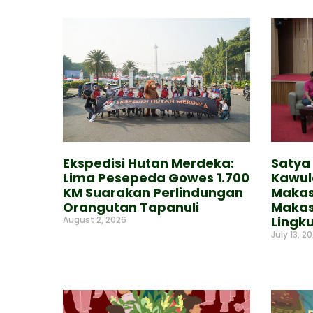
Ekspedisi Hutan Merdeka:
Satya
Lima Pesepeda Gowes 1.700
Kawul
KM Suarakan Perlindungan
Makass
Orangutan Tapanuli
Makass
Lingk
August 2, 2026
July 13, 2
Read More »
Read Mor