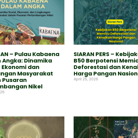
AN – Pulau Kabaena
SIARAN PERS – Kebija
 Angka: Dinamika
B50 Berpotensi Memi
, Ekonomi dan
Deforestasi dan Kena
ungan Masyarakat
Harga Pangan Nasion
 Pusaran
April 25, 2026
mbangan Nikel
Read More »
026
e »