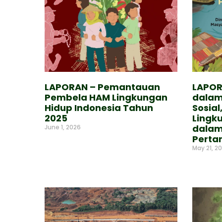
LAPORAN – Pemantauan
LAPOR
Pembela HAM Lingkungan
dalam
Hidup Indonesia Tahun
Sosial
2025
Lingk
dalam
June 1, 2026
Perta
Read More »
May 21, 2
Read Mor