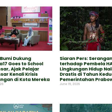
 Bumi Dukung
Siaran Pers: Seranga
a17 Goes to School
terhadap Pembela H
ar, Ajak Pelajar
Lingkungan Hidup Nai
ar Kenali Krisis
Drastis di Tahun Ked
ungan di Kota Mereka
Pemerintahan Prabo
026
June 19, 2026
e »
Read More »