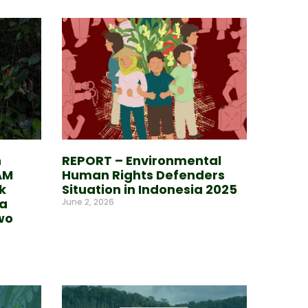
n
REPORT – Environmental
AM
Human Rights Defenders
k
Situation in Indonesia 2025
ua
June 2, 2026
wo
Read More »