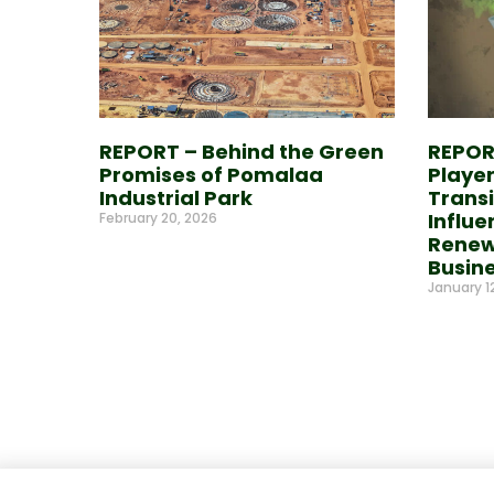
REPORT – Behind the Green
REPORT
Promises of Pomalaa
Player
Industrial Park
Transi
Influe
February 20, 2026
Renew
Read More »
Busin
January 1
Read Mor