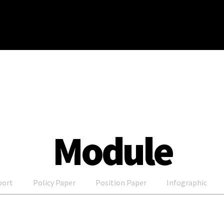
Module
port
Policy Paper
Position Paper
Infographic