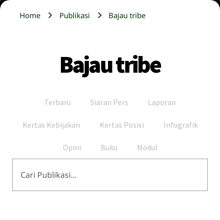
Home
Publikasi
Bajau tribe
Bajau tribe
Terbaru
Siaran Pers
Laporan
Kertas Kebijakan
Kertas Posisi
Infografik
Opini
Buku
Modul