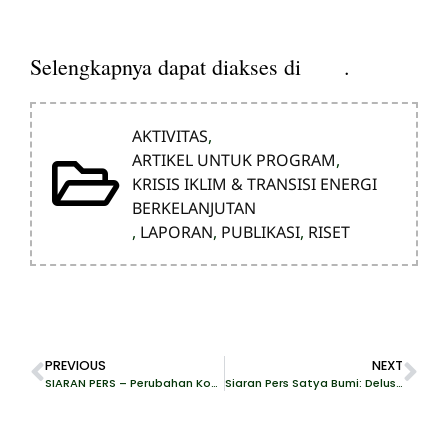
sini
Selengkapnya dapat diakses di
.
AKTIVITAS
,
ARTIKEL UNTUK PROGRAM
,
KRISIS IKLIM & TRANSISI ENERGI
BERKELANJUTAN
,
LAPORAN
,
PUBLIKASI
,
RISET
PREVIOUS
NEXT
SIARAN PERS – Perubahan Konsep RUU KSDAHE: Menyesatkan Navigasi Konservasi Sumber Daya Alam Hayati dan Ekosistem Di Indonesia
Siaran Pers Satya Bumi: Delusi Keberhasilan Transisi Energi dalam Pidato Kenegaraan Jokowi