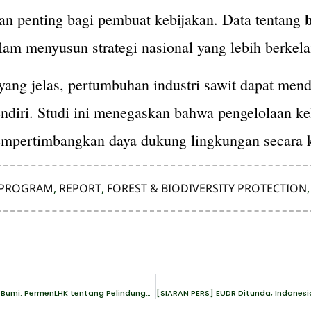
an penting bagi pembuat kebijakan. Data tentang
lam menyusun strategi nasional yang lebih berkela
ang jelas, pertumbuhan industri sawit dapat men
ndiri. Studi ini menegaskan bahwa pengelolaan ke
empertimbangkan daya dukung lingkungan secara k
 PROGRAM
,
REPORT
,
FOREST & BIODIVERSITY PROTECTION
[SIARAN PERS] Kriminalisasi Marak, Satya Bumi: PermenLHK tentang Pelindungan Hukum Aktivis Lingkungan Harus Dimaksimalkan