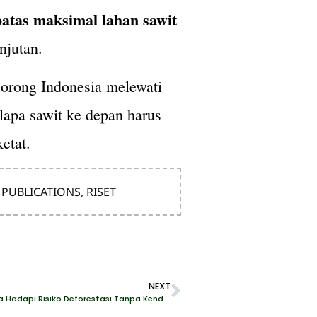
batas maksimal lahan sawit
njutan.
dorong Indonesia melewati
lapa sawit ke depan harus
etat.
,
PUBLICATIONS
,
RISET
NEXT
[SIARAN PERS] EUDR Ditunda, Indonesia Hadapi Risiko Deforestasi Tanpa Kendali