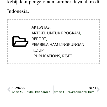
kebijakan pengelolaan sumber daya alam di
Indonesia.
AKTIVITAS
,
ARTIKEL UNTUK PROGRAM
,
REPORT
,
PEMBELA HAM LINGKUNGAN
HIDUP
,
PUBLICATIONS
,
RISET
PREVIOUS
NEXT
LAPORAN – Pulau Kabaena dalam Angka: Dinamika Sosial, Ekonomi dan Lingkungan Masyarakat dalam Pusaran Pertambangan Nikel
REPORT – Environmental Human Rights Defenders Situation in Indonesia 2025