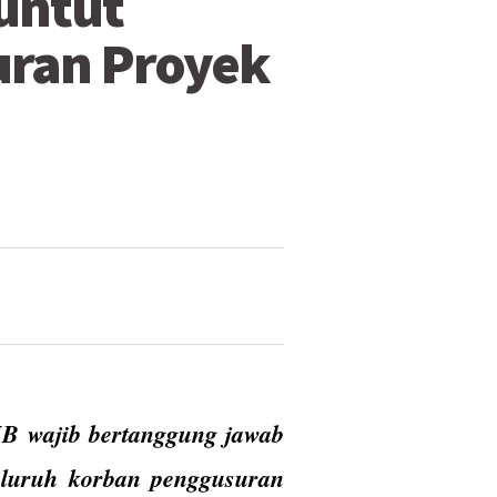
Tuntut
uran Proyek
IB wajib bertanggung jawab
luruh korban penggusuran