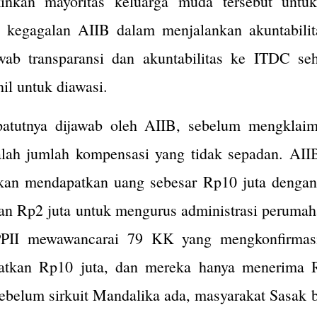
inkan mayoritas keluarga muda tersebut untu
 kegagalan AIIB dalam menjalankan akuntabilit
ab transparansi dan akuntabilitas ke ITDC se
il untuk diawasi.
patutnya dijawab oleh AIIB, sebelum mengklaim
dalah jumlah kompensasi yang tidak sepadan. A
an mendapatkan uang sebesar Rp10 juta dengan
an Rp2 juta untuk mengurus administrasi perumaha
PII mewawancarai 79 KK yang mengkonfirmasi
tkan Rp10 juta, dan mereka hanya menerima R
belum sirkuit Mandalika ada, masyarakat Sasak