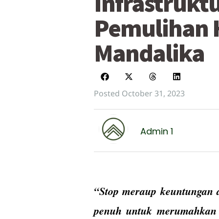
Infrastrukt
Pemulihan 
Mandalika
Posted October 31, 2023
Admin 1
“Stop meraup keuntungan d
penuh untuk merumahkan 