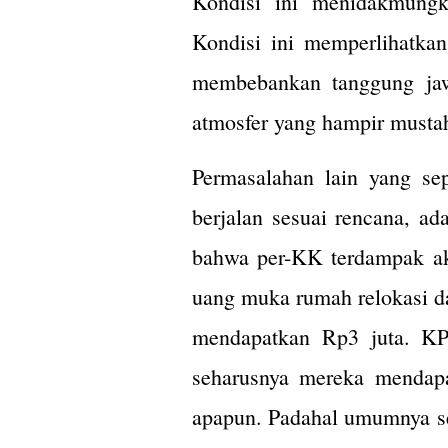
Kondisi ini menidakmungk
Kondisi ini memperlihatkan
membebankan tanggung jaw
atmosfer yang hampir mustah
Permasalahan lain yang se
berjalan sesuai rencana, a
bahwa per-KK terdampak ak
uang muka rumah relokasi d
mendapatkan Rp3 juta. KP
seharusnya mereka mendapa
apapun. Padahal umumnya se