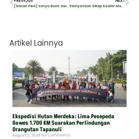
PREVIOUS
NEXT
[Siaran Pers] Satya Bumi: Kerap Dianaktirikan dari Sawit, Karet dan Kakao Perlu Perbaikan Tata Kelola dengan Manfaatkan EUDR
Pernyataan Sikap Koalisi Masyarakat Sipil – Deforestasi Mayawana Persada Sebabkan Bencana Banjir
Artikel Lainnya
Ekspedisi Hutan Merdeka: Lima Pesepeda
Gowes 1.700 KM Suarakan Perlindungan
Orangutan Tapanuli
August 2, 2026
No Comments