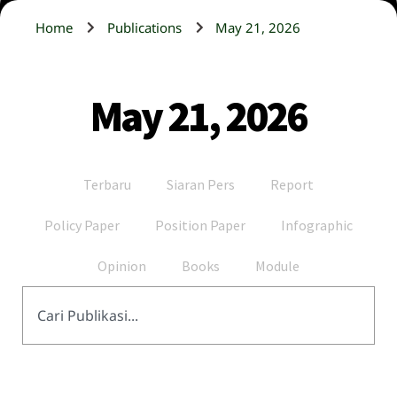
Home
Publications
May 21, 2026
May 21, 2026
Terbaru
Siaran Pers
Report
Policy Paper
Position Paper
Infographic
Opinion
Books
Module